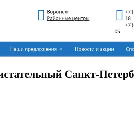
Воронеж
+7 
Районные центры
18
+7 
05
Наши предложения
Новости и акции
Спо
истательный Санкт-Петерб
Описа
Дата поездки:
соглас