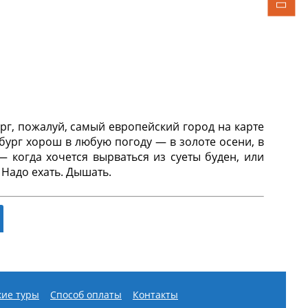
5 дней
Санкт-Петербург — Воронеж
договору
транспортное и экскурсионное
рамме, проживание, питание.
ург, пожалуй, самый европейский город на карте
бург хорош в любую погоду — в золоте осени, в
 когда хочется вырваться из суеты буден, или
 Надо ехать. Дышать.
сторией Санкт-Петербурга, его уникальными
ие туры
Способ оплаты
Контакты
примечательности города–всегда оживленный