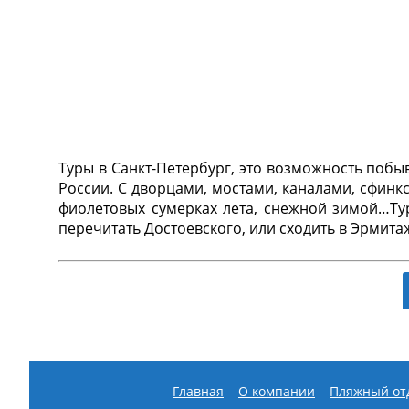
Туры в Санкт-Петербург, это возможность побыв
России. С дворцами, мостами, каналами, сфинк
фиолетовых сумерках лета, снежной зимой…Тур
перечитать Достоевского, или сходить в Эрмитаж
Обзорная автобусная экскурсия по горо
Главная
О компании
Пляжный от
памятниками, а также с современным облик