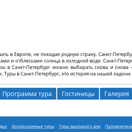
Продолжительность:
Маршрут:
Воронеж — 
Стоимость:
согласно 
В стоимость входит:
обслуживание по прог
ать в Европе, не покидая родную страну. Санкт-Петерб
сами и отблесками солнца в холодной воде. Санкт-Петер
ы в Санкт-Петербург можно выбирать снова и снова —
. Туры в Санкт-Петербург, это история на нашей ладони.
Программа тура
Гостиницы
Галерея
Первый день
ду
, во время которой вы познакомитесь с богатой и
дых
Экскурсионные туры
Туры выходного дня
Паломническ
ом Северной столицы. Вы увидите самые важные досто