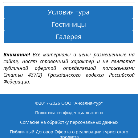
Условия тура
Гостиницы
Галерея
Гостиница №1
По туру «Джубга 2026» мы предлагаем
Внимание!
Все материалы и цены размещенные на
следующие тарифы:
сайте, носят справочный характер и не являются
-тариф «Эконом»
публичной офертой определяемой положениями
Статьи 437(2) Гражданского кодекса Российской
-тариф «Эконом улучшенный»
Федерации.
-тариф «Стандарт»
Гостиница №2
-тариф «Премиум»
©2017-2026
ООО "Ансалия-тур"
Политика конфиденциальности
Тур «Джубга 2026»
Согласие на обработку персональных данных
Подробная стоимость на 1 человека на 10 дней с
дорогой
Публичный Договор Оферта о реализации туристского
продукта