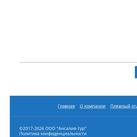
Посещение Покровского женского монас
Божией Матери «Взыскание погибших», напис
Посещение Покровского женского монас
Главная
О компании
Пляжный от
Радонежского.
Посещение Троице-Сергиевой Лавры
– це
святых, преподобного Сергия Радонежского.
©2017-2026
ООО "Ансалия-тур"
Политика конфиденциальности