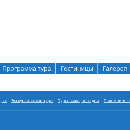
Продолжительн
Маршрут:
Ворон
Воронеж
Стоимость:
согл
В стоимость вх
обслуживание по
Программа тура
Гостиницы
Галерея
тыря,
где почивают мощи блаженной Матроны Московс
анная по благословению блаженной Матроны. Всю жизнь
тыря в Хотьково
, где почивают мощи преподобных
дых
Экскурсионные туры
Туры выходного дня
Паломническ
нтр духовного просвещения и культуры, где покоятс