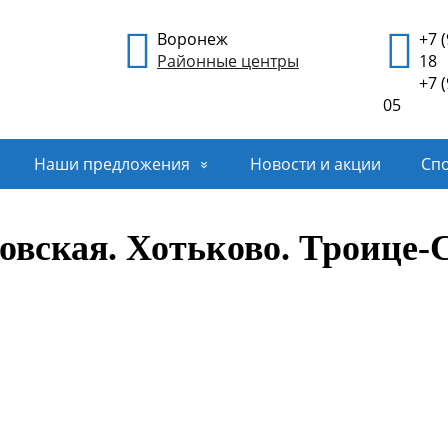
Воронеж
+7 
Районные центры
18
+7 
05
Наши предложения
Новости и акции
Спо
вская. Хотьково. Троице-
О
Дата поездки:
с