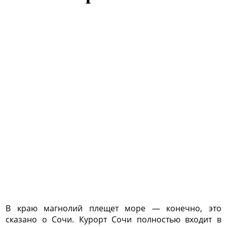
Описание тура
Дата поездки:
согласно договору
Продолжительность:
5 дней
Маршрут:
Воронеж-Сочи-Воронеж
Стоимость:
согласно договору
В стоимость входит:
транспортное и экскурсионно
обслуживание по программе, проживание, питание.
В краю магнолий плещет море — конечно, это
сказано о Сочи. Курорт Сочи полностью входит в