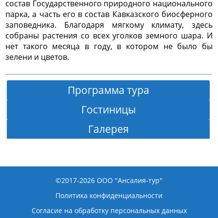
состав Государственного природного национального
парка, а часть его в состав Кавказского биосферного
заповедника. Благодаря мягкому климату, здесь
собраны растения со всех уголков земного шара. И
нет такого месяца в году, в котором не было бы
зелени и цветов.
Программа тура
Гостиницы
Галерея
Первый день
Обзорная экскурсия по городу:
знакомство с
©2017-2026
ООО "Ансалия-тур"
основными памятными местами и
Политика конфиденциальности
достопримечательностями города: проезд по
Согласие на обработку персональных данных
центральной улице города Сочи- Курортный